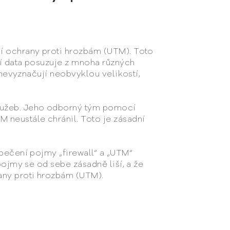
ní ochrany proti hrozbám (UTM). Toto
zí data posuzuje z mnoha různých
 nevyznačují neobvyklou velikostí,
služeb. Jeho odborný tým pomocí
 neustále chránil. Toto je zásadní
zpečení pojmy „firewall“ a „UTM“
pojmy se od sebe zásadně liší, a že
any proti hrozbám (UTM).