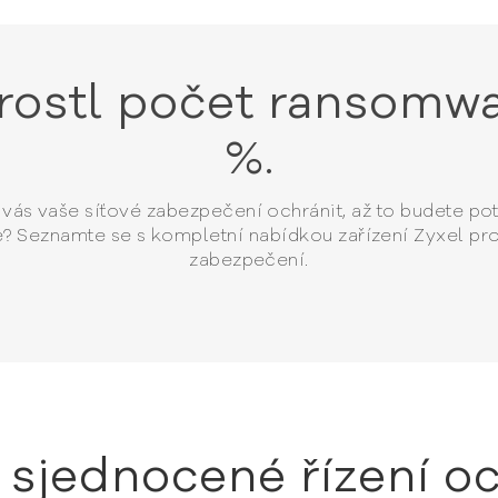
zrostl počet ransomwa
%.
vás vaše síťové zabezpečení ochránit, až to budete po
e? Seznamte se s kompletní nabídkou zařízení Zyxel pro
zabezpečení.
é sjednocené řízení o