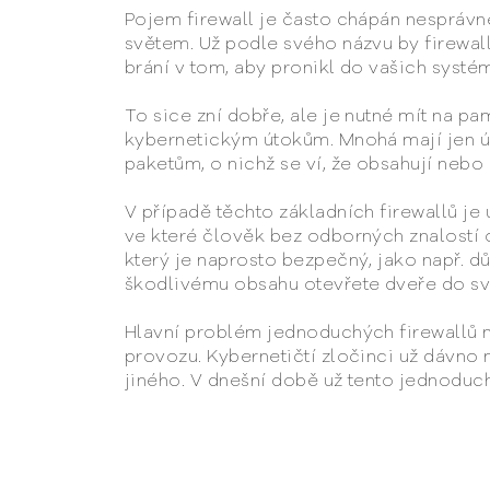
Pojem firewall je často chápán nesprávně
světem. Už podle svého názvu by firewall
brání v tom, aby pronikl do vašich systé
To sice zní dobře, ale je nutné mít na pam
kybernetickým útokům. Mnohá mají jen úp
paketům, o nichž se ví, že obsahují neb
V případě těchto základních firewallů je
ve které člověk bez odborných znalostí o
který je naprosto bezpečný, jako např. dů
škodlivému obsahu otevřete dveře do své
Hlavní problém jednoduchých firewallů n
provozu. Kybernetičtí zločinci už dávno n
jiného. V dnešní době už tento jednoduch