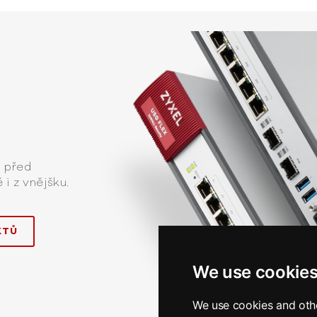
u před
 i z vnějšku.
KTŮ
We use cookie
We use cookies and oth