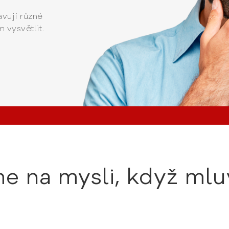
avují různé
 vysvětlit.
e na mysli, když mlu