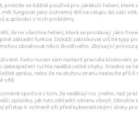
, protože se běžně používá pro jakékoli řešení, které s
 měl fungovat jako ochranný štít na vstupu do vaší sít
mů a způsobil v nich problémy.
ěti, že ne všechna řešení, která se prodávají jako firewa
lně základní funkce. Dokáží zablokovat určité typy p
o mohou obsahovat něco škodlivého. Zbývající provoz pa
 uživatel často nucen sám nastavit pravidla blokování, 
 zabezpečení rychle nadělá velké chyby. Snadno se tak
ležité zprávy, nebo že na druhou stranu nastavíte příli
 sítě.
icméně spočívá v tom, že nedělají nic jiného, než je b
ašli způsoby, jak tuto základní obranu obejít. Obvykle 
ý přístup k ochraně sítí před kybernetickými útoky pro