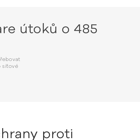
re útoků o 485
třebovat
 síťové
chrany proti