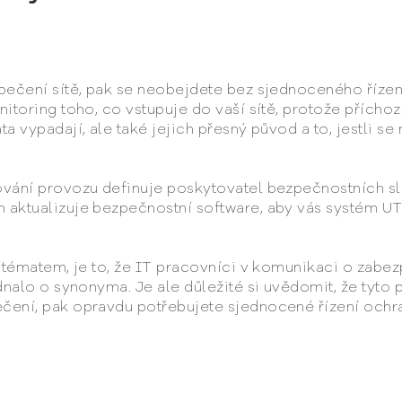
pečení sítě, pak se neobejdete bez sjednoceného říze
itoring toho, co vstupuje do vaší sítě, protože přícho
 vypadají, ale také jejich přesný původ a to, jestli se
ování provozu definuje poskytovatel bezpečnostních 
aktualizuje bezpečnostní software, aby vás systém UTM
 tématem, je to, že IT pracovníci v komunikaci o zabe
dnalo o synonyma. Je ale důležité si uvědomit, že tyto 
čení, pak opravdu potřebujete sjednocené řízení ochr