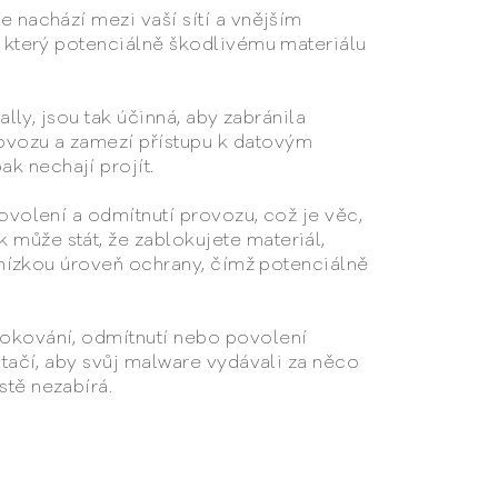
e nachází mezi vaší sítí a vnějším
ě, který potenciálně škodlivému materiálu
lly, jsou tak účinná, aby zabránila
rovozu a zamezí přístupu k datovým
k nechají projít.
povolení a odmítnutí provozu, což je věc,
 může stát, že zablokujete materiál,
š nízkou úroveň ochrany, čímž potenciálně
lokování, odmítnutí nebo povolení
stačí, aby svůj malware vydávali za něco
stě nezabírá.