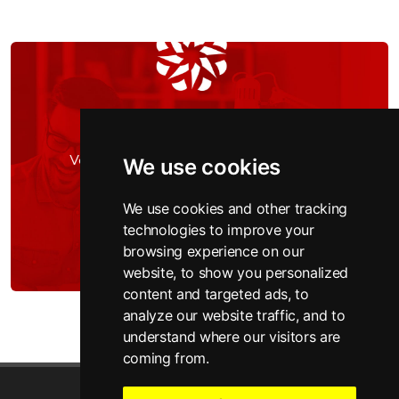
Sicher. Schnell. Schutz.
Entdecken Sie, wie Sie von Nebula profitieren
können...
Verbinden, schützen und verwalten Sie
We use cookies
zusammen mit Nebula-Cloud-
Mehr erfahren
Managementplattform
We use cookies and other tracking
technologies to improve your
browsing experience on our
website, to show you personalized
content and targeted ads, to
analyze our website traffic, and to
understand where our visitors are
coming from.