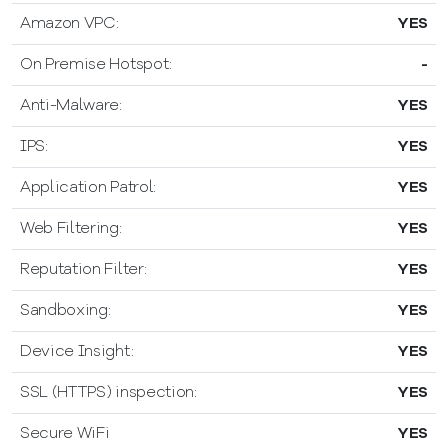
Amazon VPC:
YES
On Premise Hotspot:
-
Anti-Malware:
YES
IPS:
YES
Application Patrol:
YES
Web Filtering:
YES
Reputation Filter:
YES
Sandboxing:
YES
Device Insight:
YES
SSL (HTTPS) inspection:
YES
Secure WiFi
YES