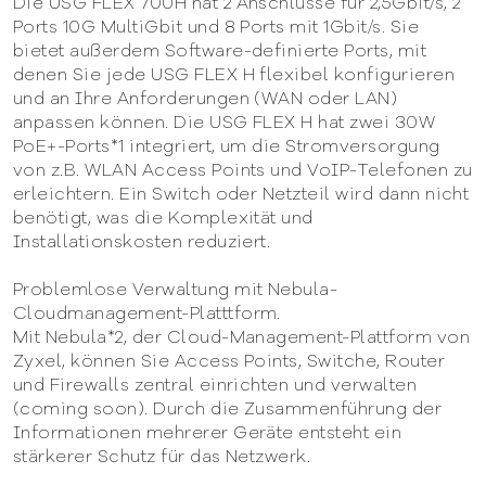
Die USG FLEX 700H hat 2 Anschlüsse für 2,5Gbit/s, 2
Ports 10G MultiGbit und 8 Ports mit 1Gbit/s. Sie
bietet außerdem Software-definierte Ports, mit
denen Sie jede USG FLEX H flexibel konfigurieren
und an Ihre Anforderungen (WAN oder LAN)
anpassen können. Die USG FLEX H hat zwei 30W
PoE+-Ports*1 integriert, um die Stromversorgung
von z.B. WLAN Access Points und VoIP-Telefonen zu
erleichtern. Ein Switch oder Netzteil wird dann nicht
benötigt, was die Komplexität und
Installationskosten reduziert.
Problemlose Verwaltung mit Nebula-
Cloudmanagement-Platttform.
Mit Nebula*2, der Cloud-Management-Plattform von
Zyxel, können Sie Access Points, Switche, Router
und Firewalls zentral einrichten und verwalten
(coming soon). Durch die Zusammenführung der
Informationen mehrerer Geräte entsteht ein
stärkerer Schutz für das Netzwerk.