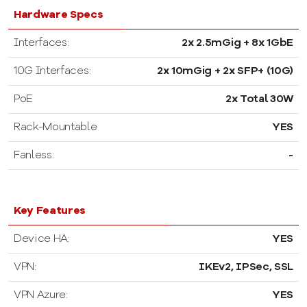
Hardware Specs
Interfaces:
2x 2.5mGig + 8x 1GbE
10G Interfaces:
2x 10mGig + 2x SFP+ (10G)
PoE
2x Total 30W
Rack-Mountable
YES
Fanless:
-
Key Features
Device HA:
YES
VPN:
IKEv2, IPSec, SSL
VPN Azure:
YES